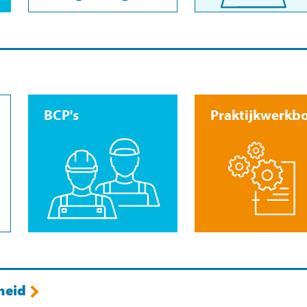
BCP's
Praktijkwerkb
heid