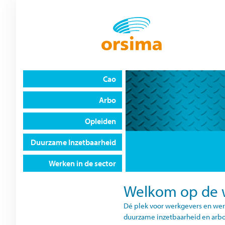
Cao
Arbo
Opleiden
Duurzame Inzetbaarheid
Werken in de sector
Welkom op de 
Dé plek voor werkgevers en werk
duurzame inzetbaarheid en arbo