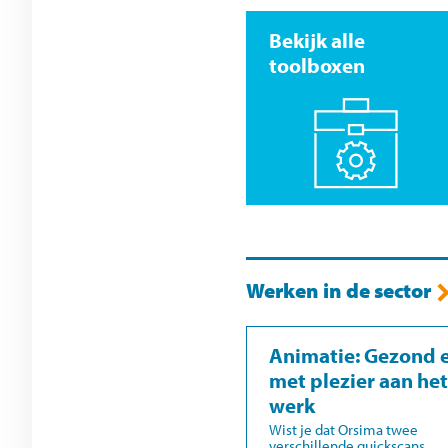
Bekijk alle
toolboxen
Werken in de sector
Animatie: Gezond 
met plezier aan het
werk
Wist je dat Orsima twee
verschillende quickscans