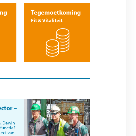
ng
Tegemoetkoming
Fit & Vitaliteit
ctor –
, Dewin
functie?
ject van