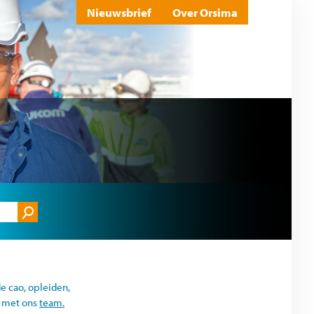
Nieuwsbrief
Over Orsima
e cao, opleiden,
p met ons
team.