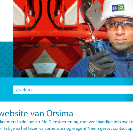
website van Orsima
nemers in de Industriële Dienstverlening, met veel handige info over d
. Heb je na het lezen van onze site nog vragen? Neem gerust contact o