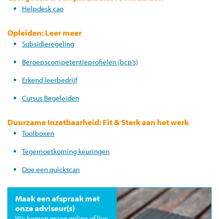
Helpdesk cao
Opleiden: Leer meer
Subsidieregeling
Beroepscompetentieprofielen (bcp’s)
Erkend leerbedrijf
Cursus Begeleiden
Duurzame Inzetbaarheid: Fit & Sterk aan het werk
Toolboxen
Tegemoetkoming keuringen
Doe een quickscan
Maak een afspraak met
onze adviseur(s)
We komen graag online of live