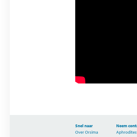
Snel naar
Neem conta
Over Orsima
Aphrodites