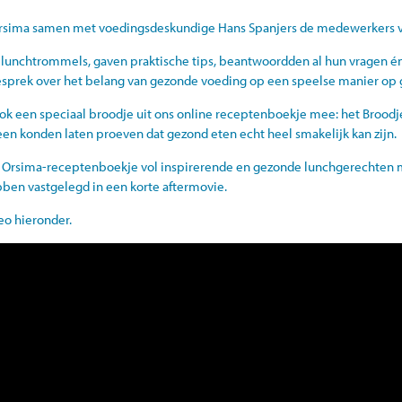
rsima samen met voedingsdeskundige Hans Spanjers de medewerkers v
 lunchtrommels, gaven praktische tips, beantwoordden al hun vragen 
 gesprek over het belang van gezonde voeding op een speelse manier op
ok een speciaal broodje uit ons online receptenboekje mee: het Broodj
 konden laten proeven dat gezond eten echt heel smakelijk kan zijn.
et Orsima-receptenboekje vol inspirerende en gezonde lunchgerechten m
ebben vastgelegd in een korte aftermovie.
eo hieronder.