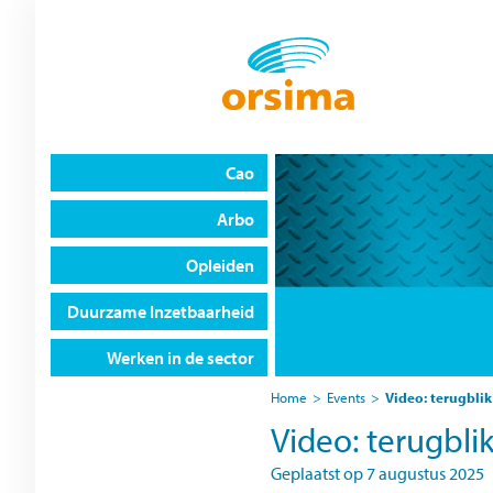
Cao
Arbo
Opleiden
Duurzame Inzetbaarheid
Werken in de sector
Home
>
Events
>
Video: terugblik
Video: terugbli
Geplaatst op
7 augustus 2025